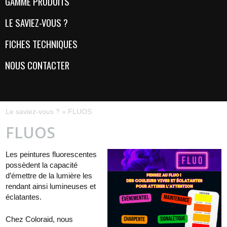
GAMME PRODUITS
LE SAVIEZ-VOUS ?
FICHES TECHNIQUES
NOUS CONTACTER
Le saviez-vous ?
»
FLUOS
FLUOS
Les peintures fluorescentes
possèdent la capacité
d’émettre de la lumière les
rendant ainsi lumineuses et
éclatantes.
Chez Coloraid, nous