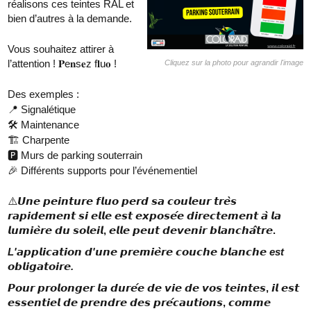
réalisons ces teintes RAL et
bien d’autres à la demande.
Vous souhaitez attirer à
l’attention ! 𝐏e𝐧s𝐞z f𝐥u𝐨 !
Cliquez sur la photo pour agrandir l'image
Des exemples :
📍 Signalétique
🛠️ Maintenance
🏗️ Charpente
🅿️ Murs de parking souterrain
🎉 Différents supports pour l’événementiel
⚠️
𝙐𝙣𝙚 𝙥𝙚𝙞𝙣𝙩𝙪𝙧𝙚 𝙛𝙡𝙪𝙤 𝙥𝙚𝙧𝙙 𝙨𝙖 𝙘𝙤𝙪𝙡𝙚𝙪𝙧 𝙩𝙧𝙚̀𝙨
𝙧𝙖𝙥𝙞𝙙𝙚𝙢𝙚𝙣𝙩 𝙨𝙞 𝙚𝙡𝙡𝙚 𝙚𝙨𝙩 𝙚𝙭𝙥𝙤𝙨𝙚́𝙚 𝙙𝙞𝙧𝙚𝙘𝙩𝙚𝙢𝙚𝙣𝙩 𝙖̀ 𝙡𝙖
𝙡𝙪𝙢𝙞𝙚̀𝙧𝙚 𝙙𝙪 𝙨𝙤𝙡𝙚𝙞𝙡, 𝙚𝙡𝙡𝙚 𝙥𝙚𝙪𝙩 𝙙𝙚𝙫𝙚𝙣𝙞𝙧 𝙗𝙡𝙖𝙣𝙘𝙝𝙖̂𝙩𝙧𝙚.
L'𝙖𝙥𝙥𝙡𝙞𝙘𝙖𝙩𝙞𝙤𝙣 𝙙'𝙪𝙣𝙚 𝙥𝙧𝙚𝙢𝙞𝙚̀𝙧𝙚 𝙘𝙤𝙪𝙘𝙝𝙚 𝙗𝙡𝙖𝙣𝙘𝙝𝙚 est
𝙤𝙗𝙡𝙞𝙜𝙖𝙩𝙤𝙞𝙧𝙚.
𝙋𝙤𝙪𝙧 𝙥𝙧𝙤𝙡𝙤𝙣𝙜𝙚𝙧 𝙡𝙖 𝙙𝙪𝙧𝙚́𝙚 𝙙𝙚 𝙫𝙞𝙚 𝙙𝙚 𝙫𝙤𝙨 𝙩𝙚𝙞𝙣𝙩𝙚𝙨, 𝙞𝙡 𝙚𝙨𝙩
𝙚𝙨𝙨𝙚𝙣𝙩𝙞𝙚𝙡 𝙙𝙚 𝙥𝙧𝙚𝙣𝙙𝙧𝙚 𝙙𝙚𝙨 𝙥𝙧𝙚́𝙘𝙖𝙪𝙩𝙞𝙤𝙣𝙨, 𝙘𝙤𝙢𝙢𝙚