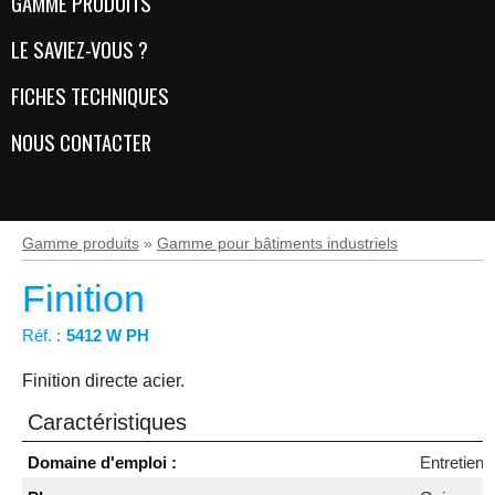
GAMME PRODUITS
LE SAVIEZ-VOUS ?
FICHES TECHNIQUES
NOUS CONTACTER
Gamme produits
»
Gamme pour bâtiments industriels
Finition
Réf. :
5412 W PH
Finition directe acier.
Caractéristiques
Caractéristiques
Domaine d'emploi :
Entretien 