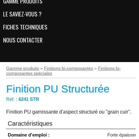
GAMME PRODUITS
LE SAVIEZ-VOUS ?
FICHES TECHNIQUES
NOUS CONTACTER
Gamme produits
»
Finitions bi-composantes
»
Finitions bi-
composantes spéciales
Finition PU Structurée
Réf. :
6241 STR
Finition PU garnissante d'aspect structuré ou "grain cuir".
Caractéristiques
Caractéristiques
Domaine d'emploi :
Forte épaisseur,